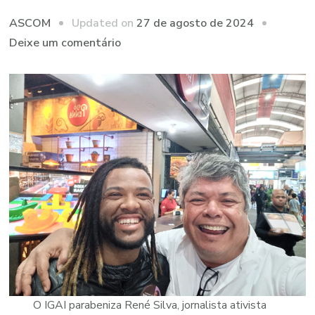
Updated on
27 de agosto de 2024
ASCOM
em
Deixe um comentário
IGAI
parabeniza
René
Silva,
jornalista
ativista
do
Morro
do
Adeus
O IGAI parabeniza René Silva, jornalista ativista