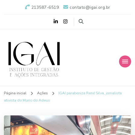
213587-6519
contato@igai.org.br
IGAI- Instituto de Gestão e Ações
Integradas
Página inicial
Ações
IGAI parabeniza René Silva, jornalista
ativista do Morro do Adeus